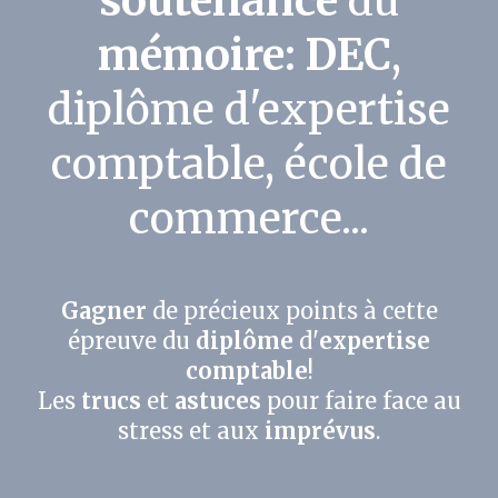
soutenance
du
Nous contacter
mémoire: DEC
,
diplôme d'expertise
comptable, école de
commerce...
Gagner
de précieux points à cette
épreuve du
diplôme
d'
expertise
comptable
!
Les
trucs
et
astuces
pour faire face au
stress et aux
imprévus
.