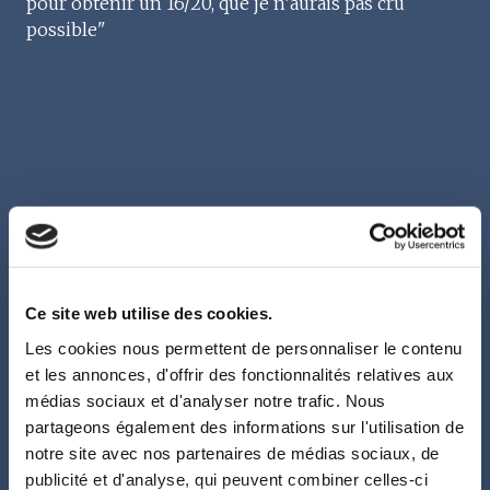
pour obtenir un 16/20, que je n’aurais pas cru
possible"
Charles BIDAUT
Etudiant
Ce site web utilise des cookies.
Business School
Les cookies nous permettent de personnaliser le contenu
et les annonces, d'offrir des fonctionnalités relatives aux
médias sociaux et d'analyser notre trafic. Nous
"Je me permets de vous remercier encore une fois
partageons également des informations sur l'utilisation de
pour votre aide l'année dernière concernant mon
notre site avec nos partenaires de médias sociaux, de
mémoire
. Grâce à vous, j'ai pu réaliser
un très bon
publicité et d'analyse, qui peuvent combiner celles-ci