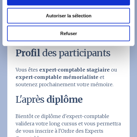
e
préparer et répéter votre
présentation
n
● Répondre à vos
questions
Autoriser la sélection
t
e
m
Refuser
e
n
Profil
des participants
t
Vous êtes
expert-comptable stagiaire
ou
expert-comptable mémorialiste
et
soutenez prochainement votre mémoire.
L'après
diplôme
Bientôt ce diplôme d'expert-comptable
validera votre long cursus et vous permettra
de vous inscrire à l'Ordre des Experts