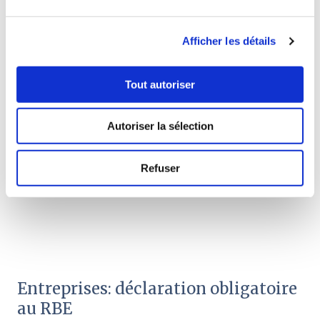
u
c
Afficher les détails
o
Lire l'article
n
s
Tout autoriser
e
n
Autoriser la sélection
t
e
m
Refuser
e
n
t
Entreprises: déclaration obligatoire
au RBE