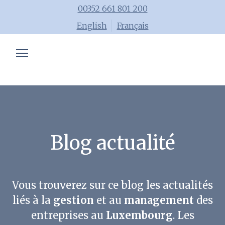
00352 661 801 200
English
Français
Expertise comptable
Formations
Conseils
Blog
Blog actualité
Equipe
Job
Vous trouverez sur ce blog les actualités
liés à la
gestion
et au
management
des
entreprises au
Luxembourg
. Les