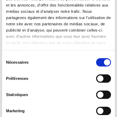
et les annonces, d'offrir des fonctionnalités relatives aux
Lire l'article
médias sociaux et d'analyser notre trafic. Nous
partageons également des informations sur l'utilisation de
notre site avec nos partenaires de médias sociaux, de
publicité et d'analyse, qui peuvent combiner celles-ci
avec d'autres informations que vous leur avez fournies
ou qu'ils ont collectées lors de votre utilisation de leurs
services.
S
Nécessaires
é
l
e
Préférences
c
t
i
Statistiques
Jour fériés luxembourgeois 2020
o
n
Cet article vous présente toutes les dates des jours
Marketing
d
fériés luxembourgeois pour l'année 2020.