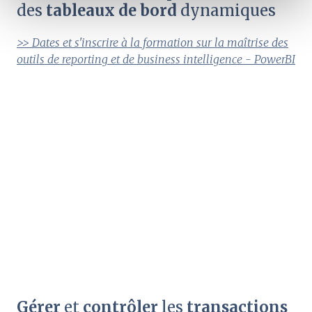
t
des
tableaux de bord
dynamiques
>> Dates et s'inscrire à la formation sur la maîtrise des
outils de reporting et de business intelligence - PowerBI
Gérer
et
contrôler
les
transactions