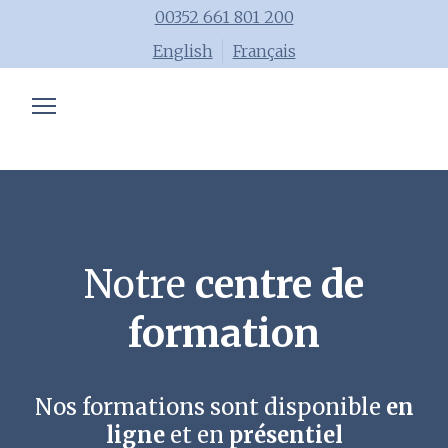
00352 661 801 200
English
Français
Expertise comptable
Formations
Conseils
Blog
Notre
centre de
Equipe
formation
Job
Nos formations sont disponible
en
ligne
et en
présentiel