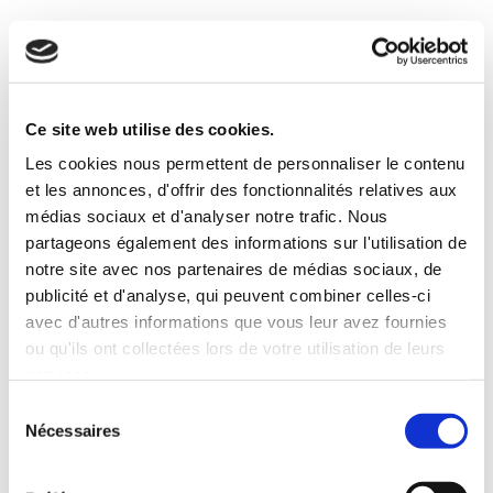
Formations
aux
outils
numériques
Ce site web utilise des cookies.
Les cookies nous permettent de personnaliser le contenu
et les annonces, d'offrir des fonctionnalités relatives aux
médias sociaux et d'analyser notre trafic. Nous
partageons également des informations sur l'utilisation de
notre site avec nos partenaires de médias sociaux, de
publicité et d'analyse, qui peuvent combiner celles-ci
avec d'autres informations que vous leur avez fournies
ou qu'ils ont collectées lors de votre utilisation de leurs
services.
S
Nécessaires
é
l
Connaître et évaluer les
e