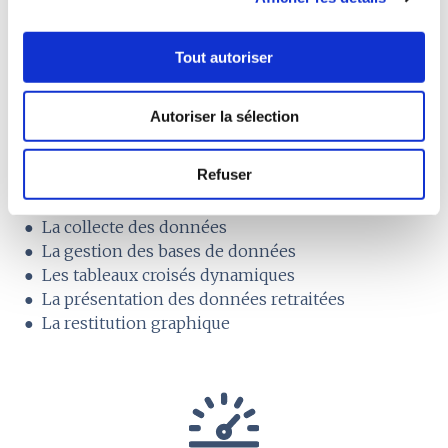
n
s
Tout autoriser
e
n
Mise en forme des données et
Autoriser la sélection
t
canevas
e
m
Refuser
La mise en forme et la restitution des informations
e
est l'une des forces d'Excel:
n
● La collecte des données
t
● La gestion des bases de données
● Les tableaux croisés dynamiques
● La présentation des données retraitées
● La restitution graphique